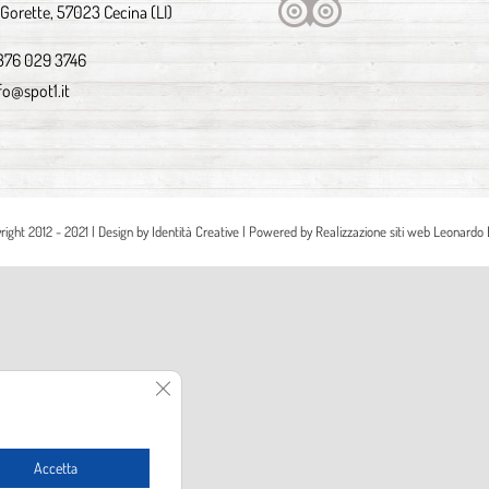
 Gorette, 57023 Cecina (LI)
376 029 3746
fo@spot1.it
right 2012 - 2021 | Design by
Identità Creative
| Powered by
Realizzazione siti web Leonardo 
Close GDPR Cookie Banner
Accetta