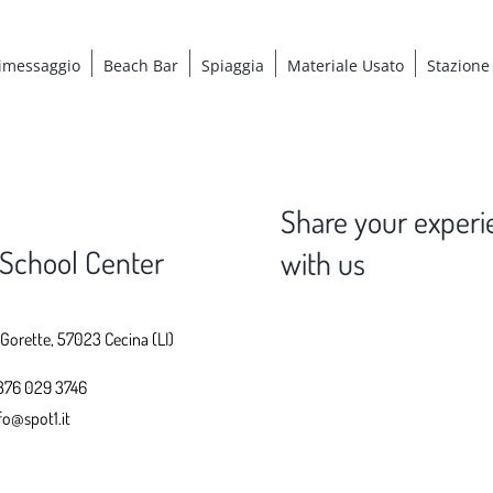
imessaggio
Beach Bar
Spiaggia
Materiale Usato
Stazione
Share your experi
 School Center
with us
 Gorette, 57023 Cecina (LI)
376 029 3746
fo@spot1.it