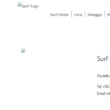
Salta
al
Surf Center
Corsi
Noleggio
R
contenuto
Surf
Via delle
Tel:
+39 
Email:
in