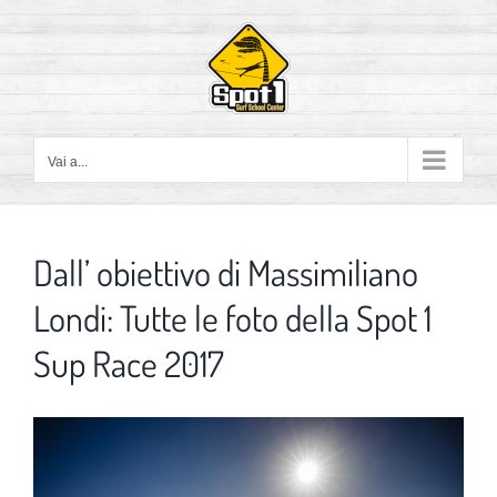
Salta
al
contenuto
Vai a...
Dall’ obiettivo di Massimiliano
Londi: Tutte le foto della Spot 1
Sup Race 2017
Ingrandisci
immagine