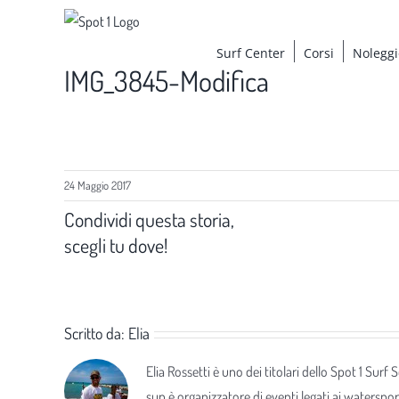
Salta
al
Surf Center
Corsi
Noleggi
contenuto
IMG_3845-Modifica
24 Maggio 2017
Condividi questa storia,
scegli tu dove!
Scritto da:
Elia
Elia Rossetti è uno dei titolari dello Spot 1 Surf
sup è organizzatore di eventi legati ai waterspor