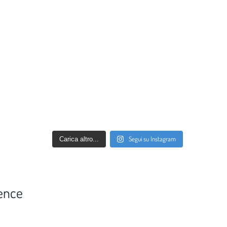
Segui su Instagram
Carica altro...
ence