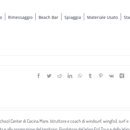
o
Rimessaggio
Beach Bar
Spiaggia
Materiale Usato
St
Facebook
Twitter
Reddit
LinkedIn
WhatsApp
Tumblr
Pinterest
Vk
Xi
 School Center di Cecina Mare. Istruttore e coach di windsurf, wingfoil, surf e
ts e alla promozione del territorio. Fondatore del Wing Foil Tour e della Win