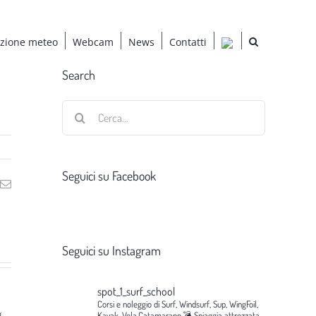
azione meteo
Webcam
News
Contatti
Search
Cerca
per:
Seguici su Facebook
ng
Email
Seguici su Instagram
spot_1_surf_school
Corsi e noleggio di Surf, Windsurf, Sup, WingFoil,
g
Kayak, Vela,Catamarano.💣
Spiaggia attrezzata