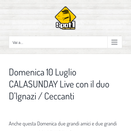
Salta
al
contenuto
Vai a...
Domenica 10 Luglio
CALASUNDAY Live con il duo
D’Ignazi / Ceccanti
Ingrandisci
immagine
Anche questa Domenica due grandi amici e due grandi