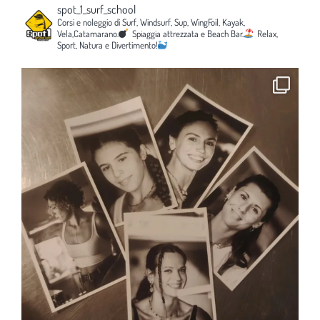
spot_1_surf_school
Corsi e noleggio di Surf, Windsurf, Sup, WingFoil, Kayak,
Vela,Catamarano.
Spiaggia attrezzata e Beach Bar.
Relax,
Sport, Natura e Divertimento!