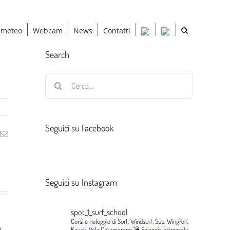
 meteo
Webcam
News
Contatti
Search
Cerca
per:
Seguici su Facebook
ng
Email
Seguici su Instagram
spot_1_surf_school
Corsi e noleggio di Surf, Windsurf, Sup, WingFoil,
g
Kayak, Vela,Catamarano.💣
Spiaggia attrezzata