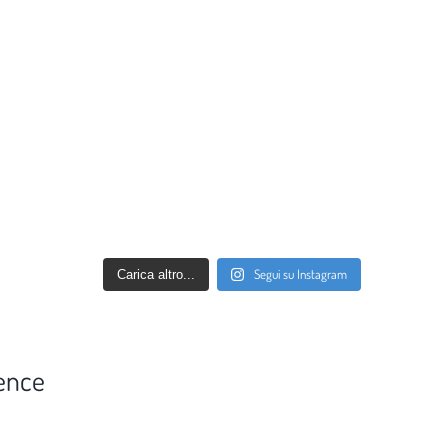
Segui su Instagram
Carica altro...
ence