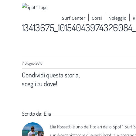
Salta
al
Surf Center
Corsi
Noleggio
R
contenuto
13413675_10154043974326084
7 Giugno 2016
Condividi questa storia,
scegli tu dove!
Scritto da:
Elia
Elia Rossetti è uno dei titolari dello Spot 1 Surf
sup è organizzatore di eventi legati ai waterspor