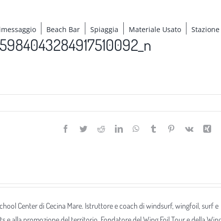
imessaggio
Beach Bar
Spiaggia
Materiale Usato
Stazione
_5984043284917510092_n
Facebook
Twitter
Reddit
LinkedIn
WhatsApp
Tumblr
Pinterest
Vk
Xi
 School Center di Cecina Mare. Istruttore e coach di windsurf, wingfoil, surf e
ts e alla promozione del territorio. Fondatore del Wing Foil Tour e della Win