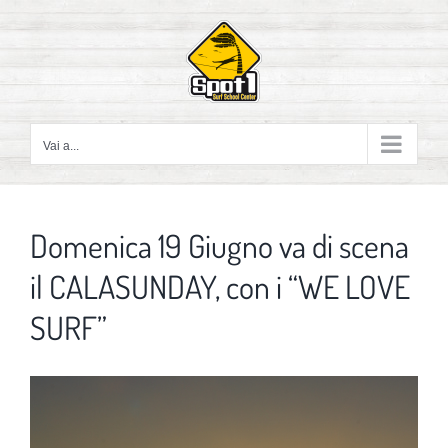
Salta
al
contenuto
Vai a...
Domenica 19 Giugno va di scena
il CALASUNDAY, con i “WE LOVE
SURF”
Ingrandisci
immagine