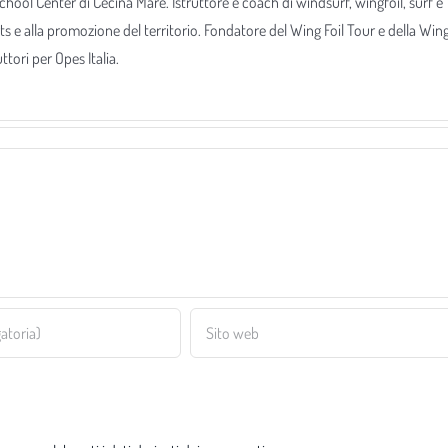
 School Center di Cecina Mare. Istruttore e coach di windsurf, wingfoil, surf e
ts e alla promozione del territorio. Fondatore del Wing Foil Tour e della Win
tori per Opes Italia.