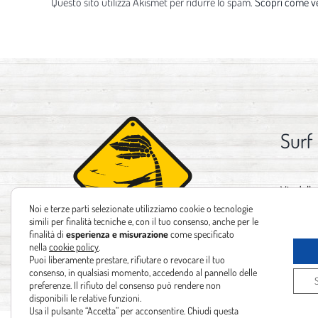
Questo sito utilizza Akismet per ridurre lo spam.
Scopri come ve
Surf
Via delle
Noi e terze parti selezionate utilizziamo cookie o tecnologie
Tel:
+39 
simili per finalità tecniche e, con il tuo consenso, anche per le
finalità di
esperienza e misurazione
come specificato
Email:
in
nella
cookie policy
.
Puoi liberamente prestare, rifiutare o revocare il tuo
consenso, in qualsiasi momento, accedendo al pannello delle
preferenze. Il rifiuto del consenso può rendere non
disponibili le relative funzioni.
Usa il pulsante “Accetta” per acconsentire. Chiudi questa