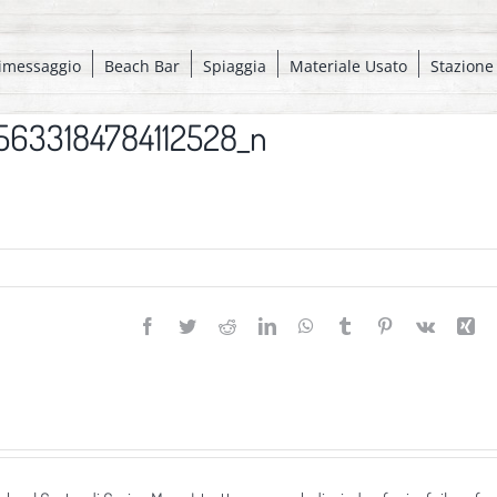
imessaggio
Beach Bar
Spiaggia
Materiale Usato
Stazione
5633184784112528_n
Facebook
Twitter
Reddit
LinkedIn
WhatsApp
Tumblr
Pinterest
Vk
Xi