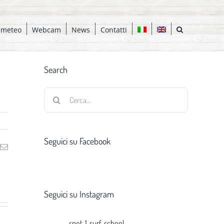
 meteo
Webcam
News
Contatti
Search
Cerca
per:
Seguici su Facebook
ng
Email
Seguici su Instagram
spot_1_surf_school