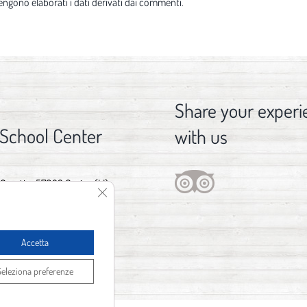
ngono elaborati i dati derivati dai commenti
.
Share your experi
 School Center
with us
 Gorette, 57023 Cecina (LI)
Close GDPR Cookie Banner
376 029 3746
fo@spot1.it
Accetta
Seleziona preferenze