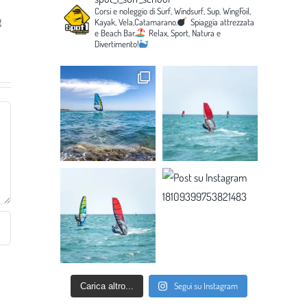
Corsi e noleggio di Surf, Windsurf, Sup, WingFoil,
g
Kayak, Vela,Catamarano.
Spiaggia attrezzata
e Beach Bar.
Relax, Sport, Natura e
Divertimento!
Segui su Instagram
Carica altro...