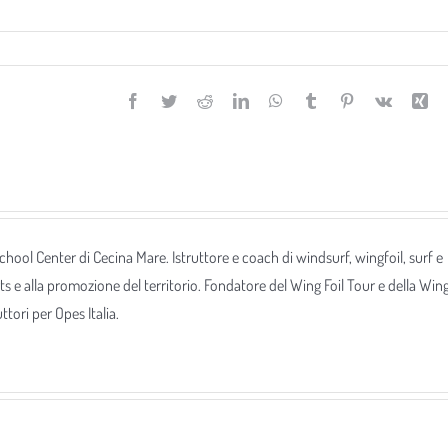
Facebook
Twitter
Reddit
LinkedIn
WhatsApp
Tumblr
Pinterest
Vk
Xi
 School Center di Cecina Mare. Istruttore e coach di windsurf, wingfoil, surf e
ts e alla promozione del territorio. Fondatore del Wing Foil Tour e della Win
tori per Opes Italia.