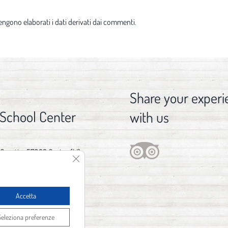
ngono elaborati i dati derivati dai commenti
.
Share your experi
 School Center
with us
 Gorette, 57023 Cecina (LI)
Close GDPR Cookie Banner
376 029 3746
fo@spot1.it
Accetta
Seleziona preferenze