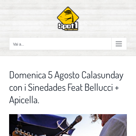
Salta
al
contenuto
Vai a...
Domenica 5 Agosto Calasunday
con i Sinedades Feat Bellucci +
Apicella.
Ingrandisci
immagine