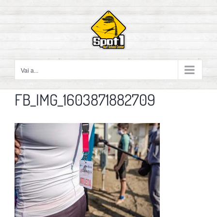
Salta
al
contenuto
Vai a...
FB_IMG_1603871882709