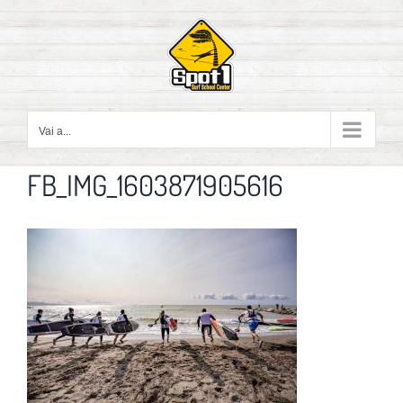
Salta
al
contenuto
Vai a...
FB_IMG_1603871905616