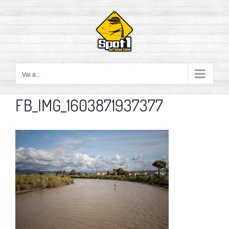
Salta
al
contenuto
Vai a...
FB_IMG_1603871937377