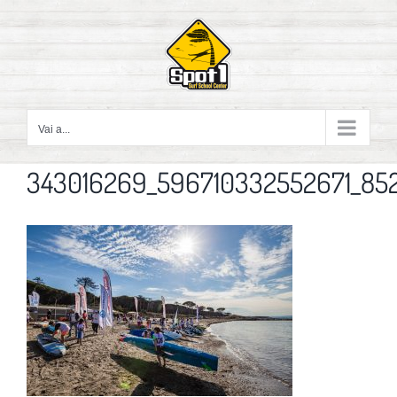
Salta
al
contenuto
Vai a...
343016269_596710332552671_852