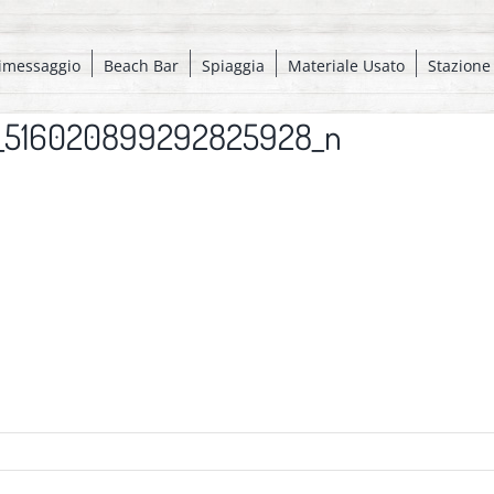
imessaggio
Beach Bar
Spiaggia
Materiale Usato
Stazione
4_516020899292825928_n