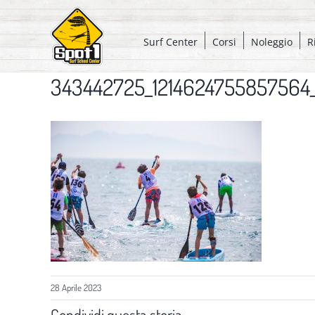
Salta
al
Surf Center
Corsi
Noleggio
R
contenuto
343442725_121462475585756
28 Aprile 2023
Condividi questa storia,