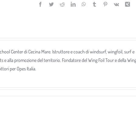
Facebook
Twitter
Reddit
LinkedIn
WhatsApp
Tumblr
Pinterest
Vk
Xi
 School Center di Cecina Mare. Istruttore e coach di windsurf, wingfoil, surf e
ts e alla promozione del territorio. Fondatore del Wing Foil Tour e della Win
tori per Opes Italia.