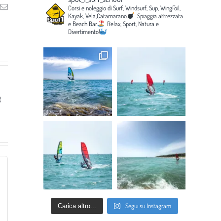
ng
Email
Corsi e noleggio di Surf, Windsurf, Sup, WingFoil,
Kayak, Vela,Catamarano.
Spiaggia attrezzata
e Beach Bar.
Relax, Sport, Natura e
Divertimento!
g
Segui su Instagram
Carica altro...