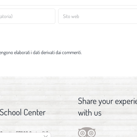
ngono elaborati i dati derivati dai commenti
.
Share your experi
 School Center
with us
 Gorette, 57023 Cecina (LI)
Close GDPR Cookie Banner