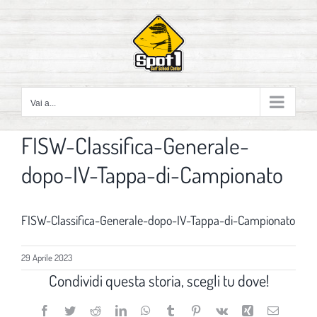
Salta
al
contenuto
Vai a...
FISW-Classifica-Generale-
dopo-IV-Tappa-di-Campionato
FISW-Classifica-Generale-dopo-IV-Tappa-di-Campionato
29 Aprile 2023
Condividi questa storia, scegli tu dove!
Facebook
Twitter
Reddit
LinkedIn
WhatsApp
Tumblr
Pinterest
Vk
Xing
Email