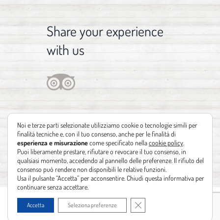
Share your experience
with us
Noi e terze parti selezionate utilizziamo cookie o tecnologie simili per
finalità tecniche e, con il tuo consenso, anche per le finalità di
esperienza e misurazione
come specificato nella
cookie policy
.
Puoi liberamente prestare, rifiutare o revocare il tuo consenso, in
qualsiasi momento, accedendo al pannello delle preferenze. Il rifiuto del
consenso può rendere non disponibili le relative funzioni.
Usa il pulsante “Accetta” per acconsentire. Chiudi questa informativa per
continuare senza accettare.
Copyright 2012 - 2021 | Design by
Identità Creative
| Powered by
Realizzazione
Close GDPR Cookie Banner
Accetta
Seleziona preferenze
siti web Leonardo Barni