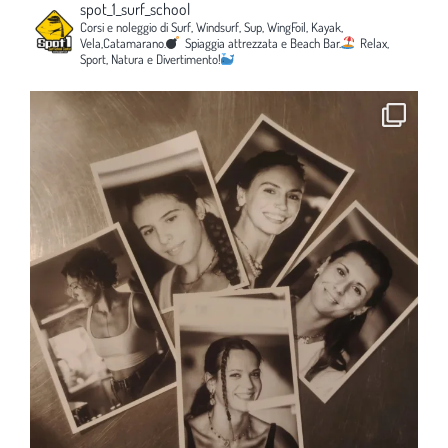
spot_1_surf_school
Corsi e noleggio di Surf, Windsurf, Sup, WingFoil, Kayak,
Vela,Catamarano.
Spiaggia attrezzata e Beach Bar.
Relax,
Sport, Natura e Divertimento!