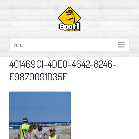
Salta
al
contenuto
Vai a...
4C1469C1-4DE0-4642-8246-
E9870091D35E