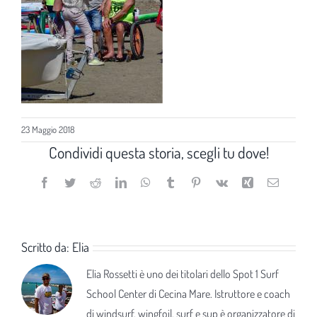
23 Maggio 2018
Condividi questa storia, scegli tu dove!
Facebook
Twitter
Reddit
LinkedIn
WhatsApp
Tumblr
Pinterest
Vk
Xing
Email
Scritto da:
Elia
Elia Rossetti è uno dei titolari dello Spot 1 Surf
School Center di Cecina Mare. Istruttore e coach
di windsurf, wingfoil, surf e sup è organizzatore di