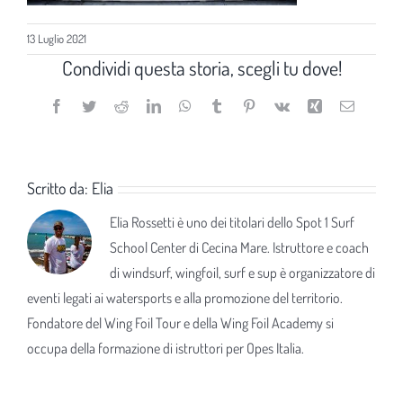
13 Luglio 2021
Condividi questa storia, scegli tu dove!
Facebook
Twitter
Reddit
LinkedIn
WhatsApp
Tumblr
Pinterest
Vk
Xing
Email
Scritto da:
Elia
Elia Rossetti è uno dei titolari dello Spot 1 Surf
School Center di Cecina Mare. Istruttore e coach
di windsurf, wingfoil, surf e sup è organizzatore di
eventi legati ai watersports e alla promozione del territorio.
Fondatore del Wing Foil Tour e della Wing Foil Academy si
occupa della formazione di istruttori per Opes Italia.