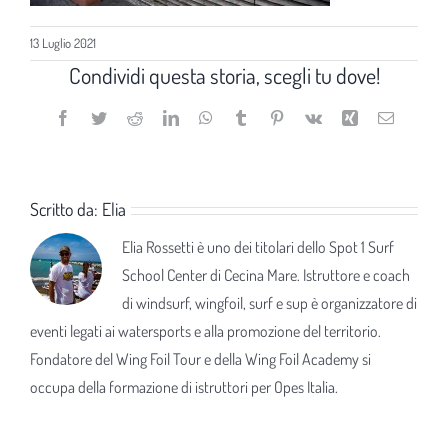
13 Luglio 2021
Condividi questa storia, scegli tu dove!
Facebook
Twitter
Reddit
LinkedIn
WhatsApp
Tumblr
Pinterest
Vk
Xing
Email
Scritto da:
Elia
Elia Rossetti è uno dei titolari dello Spot 1 Surf
School Center di Cecina Mare. Istruttore e coach
di windsurf, wingfoil, surf e sup è organizzatore di
eventi legati ai watersports e alla promozione del territorio.
Fondatore del Wing Foil Tour e della Wing Foil Academy si
occupa della formazione di istruttori per Opes Italia.