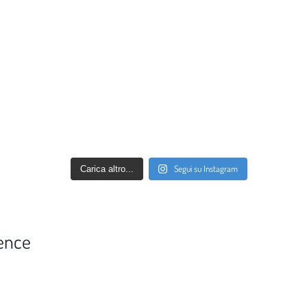
Segui su Instagram
Carica altro...
ence