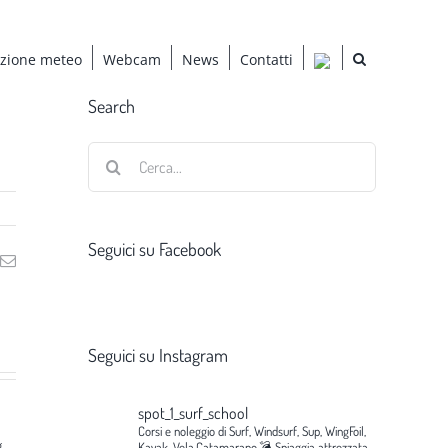
azione meteo
Webcam
News
Contatti
Search
Cerca
per:
Seguici su Facebook
ng
Email
Seguici su Instagram
spot_1_surf_school
Corsi e noleggio di Surf, Windsurf, Sup, WingFoil,
g
Kayak, Vela,Catamarano.💣
Spiaggia attrezzata