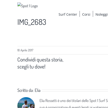
Salta
al
Surf Center
Corsi
Noleggi
contenuto
IMG_2683
18 Aprile 2017
Condividi questa storia,
scegli tu dove!
Scritto da:
Elia
Elia Rossetti è uno dei titolari dello Spot 1 Surf
sup è organizzatore di eventi legati ai waterspor