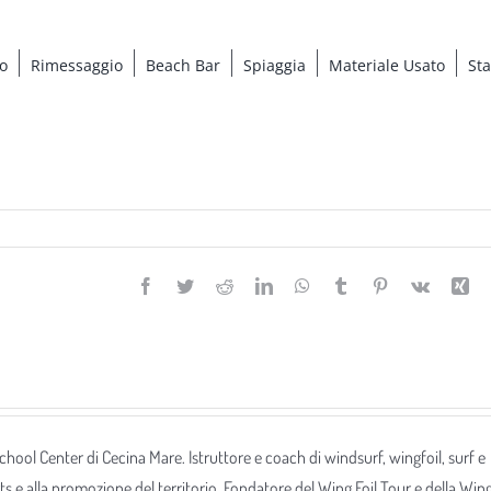
o
Rimessaggio
Beach Bar
Spiaggia
Materiale Usato
St
Facebook
Twitter
Reddit
LinkedIn
WhatsApp
Tumblr
Pinterest
Vk
Xi
 School Center di Cecina Mare. Istruttore e coach di windsurf, wingfoil, surf e
ts e alla promozione del territorio. Fondatore del Wing Foil Tour e della Win