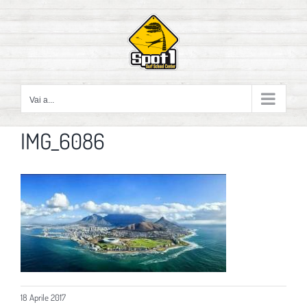
Salta
al
contenuto
Vai a...
IMG_6086
18 Aprile 2017