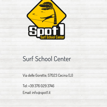
Surf School Center
Via delle Gorette, 57023 Cecina (LI)
Tel:
+39 376 029 3746
Email:
info@spot1.it