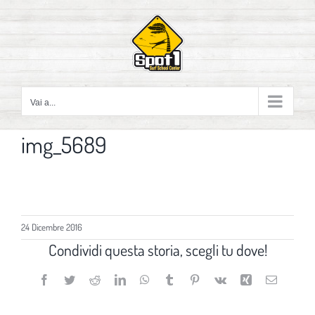
Salta
al
contenuto
Vai a...
img_5689
24 Dicembre 2016
Condividi questa storia, scegli tu dove!
Facebook
Twitter
Reddit
LinkedIn
WhatsApp
Tumblr
Pinterest
Vk
Xing
Email