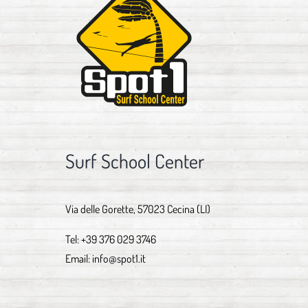
Surf School Center
Via delle Gorette, 57023 Cecina (LI)
Tel:
+39 376 029 3746
Email:
info@spot1.it