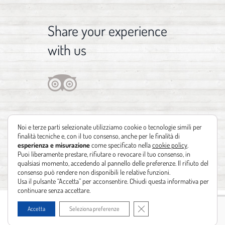
Share your experience
with us
Noi e terze parti selezionate utilizziamo cookie o tecnologie simili per
finalità tecniche e, con il tuo consenso, anche per le finalità di
esperienza e misurazione
come specificato nella
cookie policy
.
Puoi liberamente prestare, rifiutare o revocare il tuo consenso, in
qualsiasi momento, accedendo al pannello delle preferenze. Il rifiuto del
consenso può rendere non disponibili le relative funzioni.
Usa il pulsante “Accetta” per acconsentire. Chiudi questa informativa per
continuare senza accettare.
Copyright 2012 - 2021 | Design by
Identità Creative
| Powered by
Realizzazione
Close GDPR Cookie Banner
Accetta
Seleziona preferenze
siti web Leonardo Barni