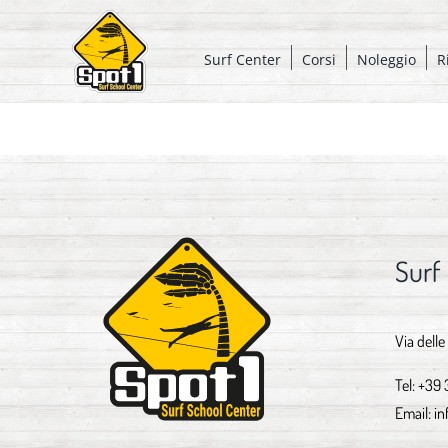
Salta
al
Surf Center
Corsi
Noleggio
R
contenuto
Surf
Via delle
Tel:
+39 
Email:
in