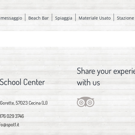
imessaggio
Beach Bar
Spiaggia
Materiale Usato
Stazione
Share your experi
 School Center
with us
 Gorette, 57023 Cecina (LI)
376 029 3746
fo@spot1.it