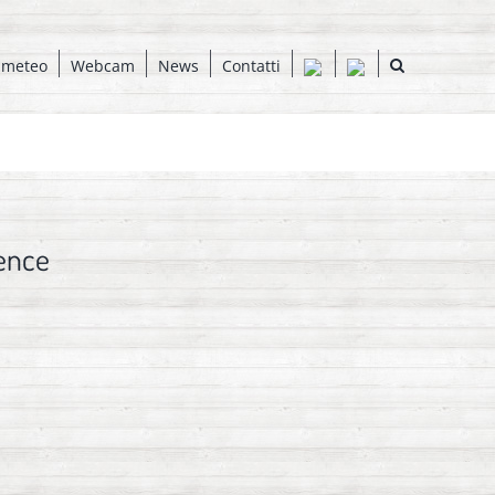
 meteo
Webcam
News
Contatti
ence