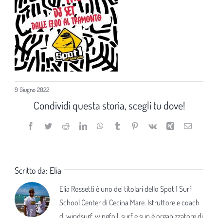
9 Giugno 2022
Condividi questa storia, scegli tu dove!
Facebook
Twitter
Reddit
LinkedIn
WhatsApp
Tumblr
Pinterest
Vk
Xing
Email
Scritto da:
Elia
Elia Rossetti è uno dei titolari dello Spot 1 Surf
School Center di Cecina Mare. Istruttore e coach
di windsurf, wingfoil, surf e sup è organizzatore di