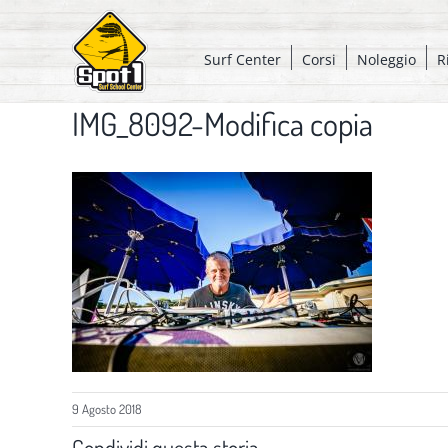
Salta
al
Surf Center
Corsi
Noleggio
R
contenuto
IMG_8092-Modifica copia
9 Agosto 2018
Condividi questa storia,