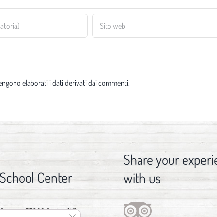
ngono elaborati i dati derivati dai commenti
.
Share your experi
 School Center
with us
 Gorette, 57023 Cecina (LI)
Close GDPR Cookie Banner