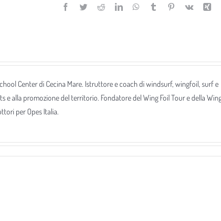
Facebook
Twitter
Reddit
LinkedIn
WhatsApp
Tumblr
Pinterest
Vk
Xi
 School Center di Cecina Mare. Istruttore e coach di windsurf, wingfoil, surf e
ts e alla promozione del territorio. Fondatore del Wing Foil Tour e della Win
tori per Opes Italia.