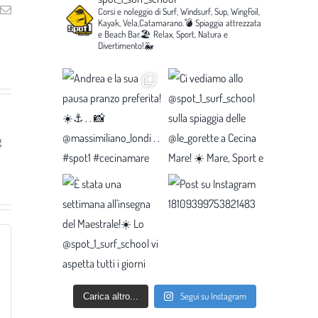
ng
Email
Corsi e noleggio di Surf, Windsurf, Sup, WingFoil,
Kayak, Vela,Catamarano.💣
Spiaggia attrezzata
e Beach Bar.🏖️
Relax, Sport, Natura e
Divertimento!🐳
g
Segui su Instagram
Carica altro...