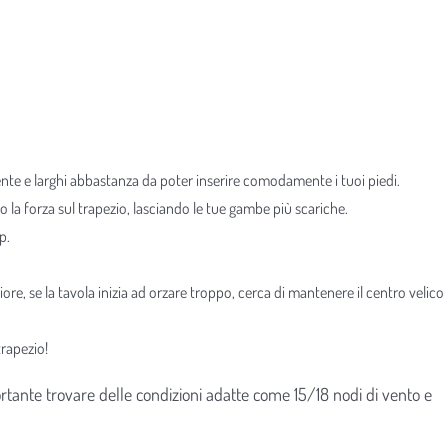
ente e larghi abbastanza da poter inserire comodamente i tuoi piedi.
o la forza sul trapezio, lasciando le tue gambe più scariche.
p.
iore, se la tavola inizia ad orzare troppo, cerca di mantenere il centro velico
trapezio!
rtante trovare delle condizioni adatte come 15/18 nodi di vento e