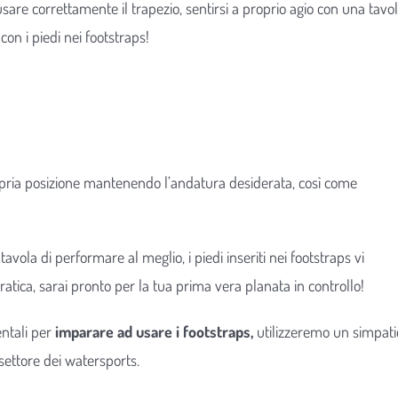
sare correttamente il trapezio, sentirsi a proprio agio con una tavo
con i piedi nei footstraps!
opria posizione mantenendo l’andatura desiderata, così come
vola di performare al meglio, i piedi inseriti nei footstraps vi
atica, sarai pronto per la tua prima vera planata in controllo!
entali per
imparare ad usare i footstraps,
utilizzeremo un simpati
ettore dei watersports.