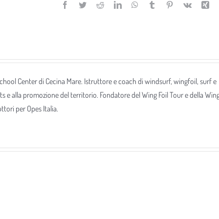
Facebook
Twitter
Reddit
LinkedIn
WhatsApp
Tumblr
Pinterest
Vk
Xi
 School Center di Cecina Mare. Istruttore e coach di windsurf, wingfoil, surf e
ts e alla promozione del territorio. Fondatore del Wing Foil Tour e della Win
tori per Opes Italia.