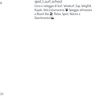
spot_1_surf_school
la
Corsi e noleggio di Surf, Windsurf, Sup, WingFoil,
Kayak, Vela,Catamarano.💣
Spiaggia attrezzata
e Beach Bar.🏖️
Relax, Sport, Natura e
Divertimento!🐳
co