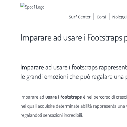
Salta
al
Surf Center
Corsi
Noleggi
contenuto
Imparare ad usare i Footstraps 
Ingrandisci
immagine
Imparare ad usare i footstraps rappresen
le grandi emozioni che può regalare una p
Imparare ad
usare i footstraps
è nel percorso di cresc
nei quali acquisire determinate abilità rappresenta una 
regalandoti sensazioni incredibili.