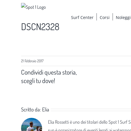
Salta
al
Surf Center
Corsi
Noleggi
contenuto
DSCN2328
21 Febbraio 2017
Condividi questa storia,
scegli tu dove!
Scritto da:
Elia
Elia Rossetti è uno dei titolari dello Spot 1 Surf
sup è organizzatore di eventi legati ai waterspor