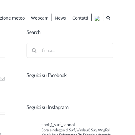
azione meteo
Webcam
News
Contatti
Search
Cerca
per:
Seguici su Facebook
ng
Email
Seguici su Instagram
spot_1_surf_school
Corsi e noleggio di Surf, Windsurf, Sup, WingFoil,
g
Kayak, Vela,Catamarano.💣
Spiaggia attrezzata