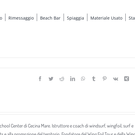
o
Rimessaggio
Beach Bar
Spiaggia
Materiale Usato
St
Facebook
Twitter
Reddit
LinkedIn
WhatsApp
Tumblr
Pinterest
Vk
Xi
 School Center di Cecina Mare. Istruttore e coach di windsurf, wingfoil, surf e
ts e alla promozione del territorio. Fondatore del Wing Foil Tour e della Win