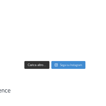
Segui su Instagram
Carica altro...
ence