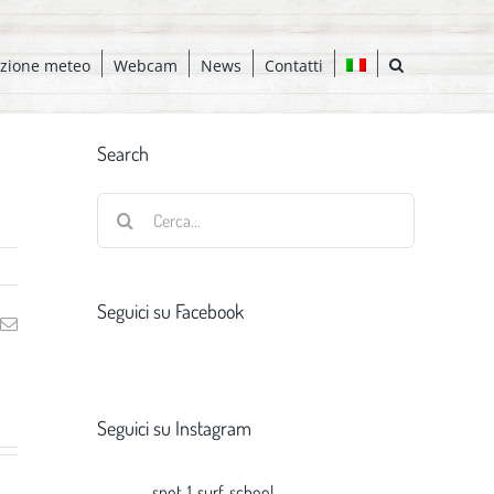
azione meteo
Webcam
News
Contatti
Search
Cerca
per:
Seguici su Facebook
ng
Email
Seguici su Instagram
spot_1_surf_school