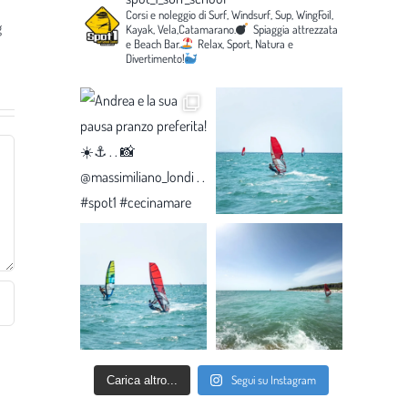
Corsi e noleggio di Surf, Windsurf, Sup, WingFoil,
g
Kayak, Vela,Catamarano.
Spiaggia attrezzata
e Beach Bar.
Relax, Sport, Natura e
Divertimento!
Segui su Instagram
Carica altro...