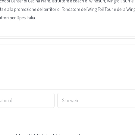
 School Center di Cecina Mare. Istruttore e coach di windsurf, wingfoil, surf e
ts e alla promozione del territorio. Fondatore del Wing Foil Tour e della Win
tori per Opes Italia.