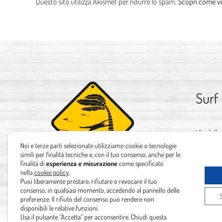
Questo sito utilizza Akismet per ridurre lo spam.
Scopri come ve
Surf
Via delle
Noi e terze parti selezionate utilizziamo cookie o tecnologie
Tel:
+39 
simili per finalità tecniche e, con il tuo consenso, anche per le
finalità di
esperienza e misurazione
come specificato
Email:
in
nella
cookie policy
.
Puoi liberamente prestare, rifiutare o revocare il tuo
consenso, in qualsiasi momento, accedendo al pannello delle
preferenze. Il rifiuto del consenso può rendere non
disponibili le relative funzioni.
Usa il pulsante “Accetta” per acconsentire. Chiudi questa