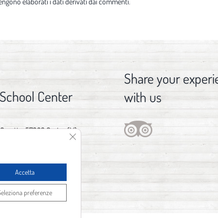
ngono elaborati i dati derivati dai commenti
.
Share your experi
 School Center
with us
 Gorette, 57023 Cecina (LI)
Close GDPR Cookie Banner
376 029 3746
fo@spot1.it
Accetta
Seleziona preferenze