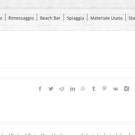
o
Rimessaggio
Beach Bar
Spiaggia
Materiale Usato
St
Facebook
Twitter
Reddit
LinkedIn
WhatsApp
Tumblr
Pinterest
Vk
Xi