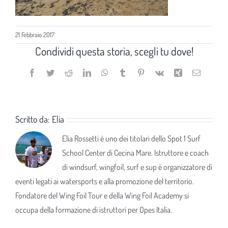
21 Febbraio 2017
Condividi questa storia, scegli tu dove!
Facebook
Twitter
Reddit
LinkedIn
WhatsApp
Tumblr
Pinterest
Vk
Xing
Email
Scritto da:
Elia
Elia Rossetti è uno dei titolari dello Spot 1 Surf
School Center di Cecina Mare. Istruttore e coach
di windsurf, wingfoil, surf e sup è organizzatore di
eventi legati ai watersports e alla promozione del territorio.
Fondatore del Wing Foil Tour e della Wing Foil Academy si
occupa della formazione di istruttori per Opes Italia.