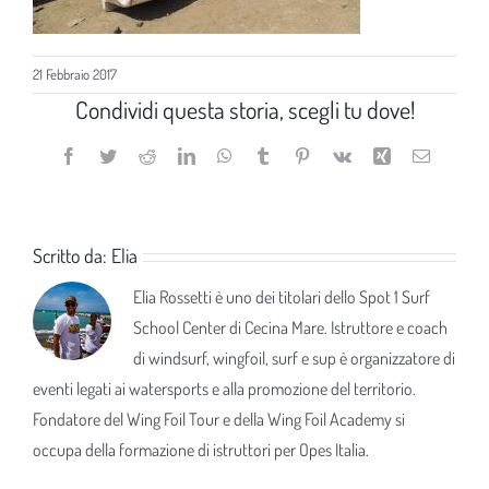
21 Febbraio 2017
Condividi questa storia, scegli tu dove!
Facebook
Twitter
Reddit
LinkedIn
WhatsApp
Tumblr
Pinterest
Vk
Xing
Email
Scritto da:
Elia
Elia Rossetti è uno dei titolari dello Spot 1 Surf
School Center di Cecina Mare. Istruttore e coach
di windsurf, wingfoil, surf e sup è organizzatore di
eventi legati ai watersports e alla promozione del territorio.
Fondatore del Wing Foil Tour e della Wing Foil Academy si
occupa della formazione di istruttori per Opes Italia.