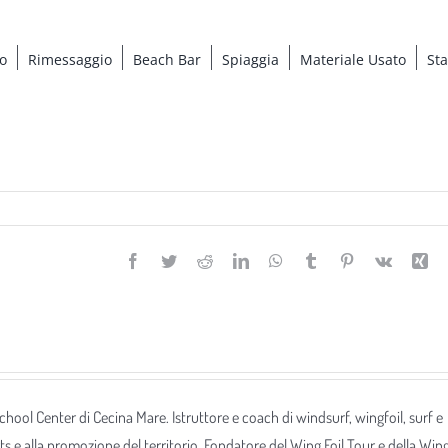
o
Rimessaggio
Beach Bar
Spiaggia
Materiale Usato
St
Facebook
Twitter
Reddit
LinkedIn
WhatsApp
Tumblr
Pinterest
Vk
Xi
 School Center di Cecina Mare. Istruttore e coach di windsurf, wingfoil, surf e
ts e alla promozione del territorio. Fondatore del Wing Foil Tour e della Win