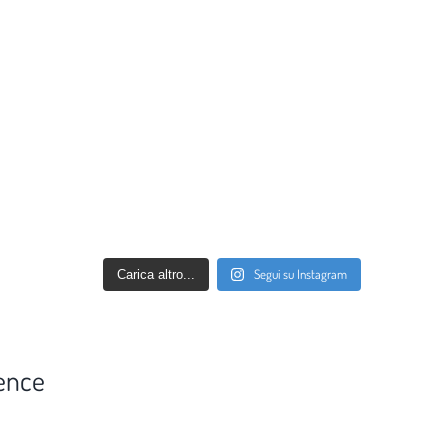
Segui su Instagram
Carica altro...
ence