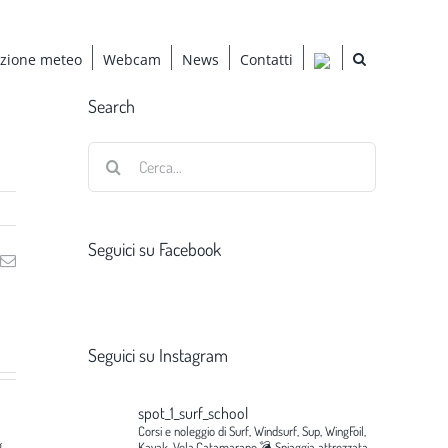
azione meteo
Webcam
News
Contatti
Search
Cerca
per:
Seguici su Facebook
ng
Email
Seguici su Instagram
spot_1_surf_school
Corsi e noleggio di Surf, Windsurf, Sup, WingFoil,
g
Kayak, Vela,Catamarano.💣
Spiaggia attrezzata