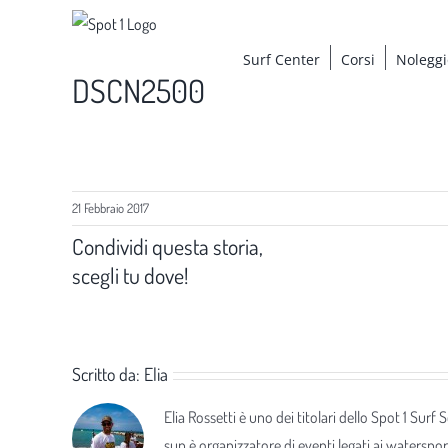
Salta
al
Surf Center
Corsi
Noleggi
contenuto
DSCN2500
21 Febbraio 2017
Condividi questa storia,
scegli tu dove!
Scritto da:
Elia
Elia Rossetti è uno dei titolari dello Spot 1 Surf
sup è organizzatore di eventi legati ai waterspor