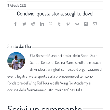
11 Febbraio 2022
Condividi questa storia, scegli tu dove!
Facebook
Twitter
Reddit
LinkedIn
WhatsApp
Tumblr
Pinterest
Vk
Xing
Email
Scritto da:
Elia
Elia Rossetti è uno dei titolari dello Spot 1 Surf
School Center di Cecina Mare. Istruttore e coach
di windsurf, wingfoil, surf e sup è organizzatore di
eventi legati ai watersports e alla promozione del territorio.
Fondatore del Wing Foil Tour e della Wing Foil Academy si
occupa della formazione di istruttori per Opes Italia.
Scrivi un commento