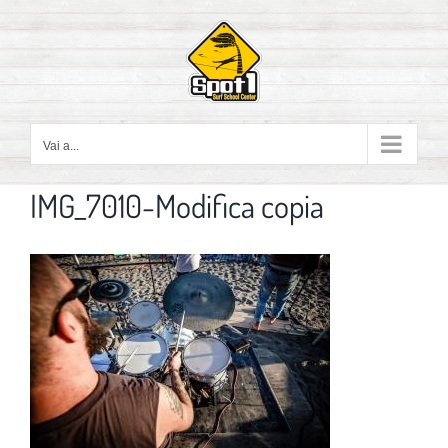
Salta
al
contenuto
Vai a...
IMG_7010-Modifica copia