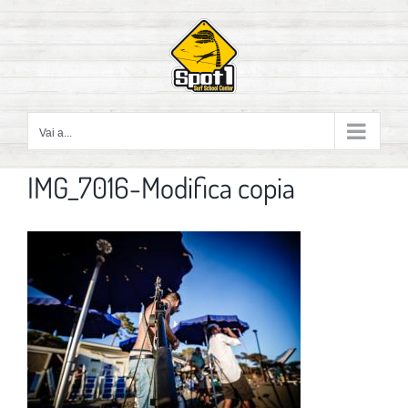
Salta
al
contenuto
Vai a...
IMG_7016-Modifica copia