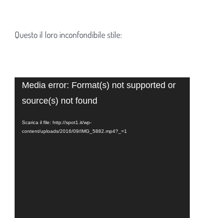
Questo il loro inconfondibile stile:
Video
Media error: Format(s) not supported or
Player
source(s) not found
Scarica il file: http://spot1.it/wp-
content/uploads/2016/09/IMG_5882.mp4?_=1