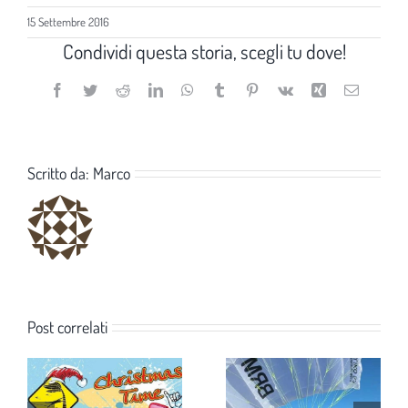
15 Settembre 2016
Condividi questa storia, scegli tu dove!
Facebook
Twitter
Reddit
LinkedIn
WhatsApp
Tumblr
Pinterest
Vk
Xing
Email
Scritto da:
Marco
Post correlati