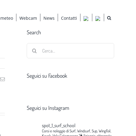
 meteo
Webcam
News
Contatti
Search
Cerca
per:
Seguici su Facebook
ng
Email
Seguici su Instagram
spot_1_surf_school
Corsi e noleggio di Surf, Windsurf, Sup, WingFoil,
g
Kayak, Vela,Catamarano.💣
Spiaggia attrezzata