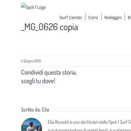
Salta
al
Surf Center
Corsi
Noleggio
R
contenuto
_MG_0626 copia
4 Giugno 2019
Condividi questa storia,
scegli tu dove!
Scritto da:
Elia
Elia Rossetti è uno dei titolari dello Spot 1 Surf
sup è organizzatore di eventi legati ai waterspor