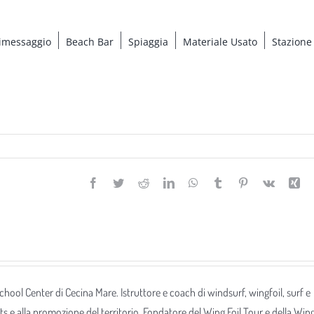
imessaggio
Beach Bar
Spiaggia
Materiale Usato
Stazione
Facebook
Twitter
Reddit
LinkedIn
WhatsApp
Tumblr
Pinterest
Vk
Xi
 School Center di Cecina Mare. Istruttore e coach di windsurf, wingfoil, surf e
ts e alla promozione del territorio. Fondatore del Wing Foil Tour e della Win