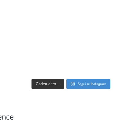
Segui su Instagram
Carica altro...
ence