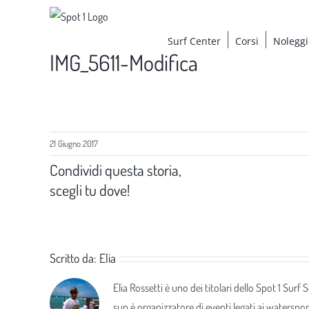
Salta
al
Surf Center
Corsi
Noleggi
contenuto
IMG_5611-Modifica
21 Giugno 2017
Condividi questa storia,
scegli tu dove!
Scritto da:
Elia
Elia Rossetti è uno dei titolari dello Spot 1 Surf
sup è organizzatore di eventi legati ai waterspor