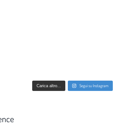
Segui su Instagram
Carica altro...
ence