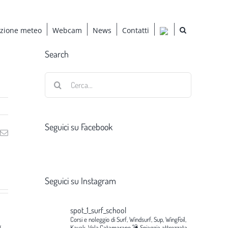
azione meteo
Webcam
News
Contatti
Search
Cerca
per:
Seguici su Facebook
ng
Email
Seguici su Instagram
spot_1_surf_school
Corsi e noleggio di Surf, Windsurf, Sup, WingFoil,
g
Kayak, Vela,Catamarano.💣
Spiaggia attrezzata