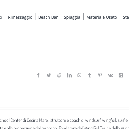
o
Rimessaggio
Beach Bar
Spiaggia
Materiale Usato
St
Facebook
Twitter
Reddit
LinkedIn
WhatsApp
Tumblr
Pinterest
Vk
Xi
 School Center di Cecina Mare. Istruttore e coach di windsurf, wingfoil, surf e
ts e alla promozione del territorio. Fondatore del Wing Foil Tour e della Win