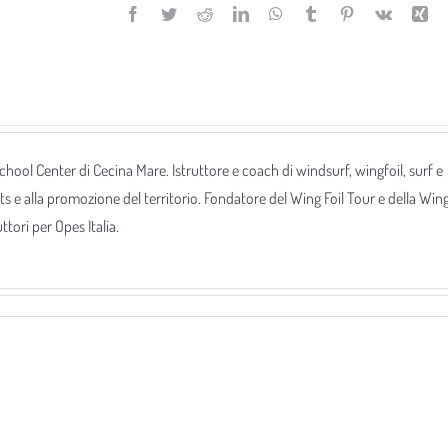
Facebook
Twitter
Reddit
LinkedIn
WhatsApp
Tumblr
Pinterest
Vk
Xi
 School Center di Cecina Mare. Istruttore e coach di windsurf, wingfoil, surf e
ts e alla promozione del territorio. Fondatore del Wing Foil Tour e della Win
tori per Opes Italia.