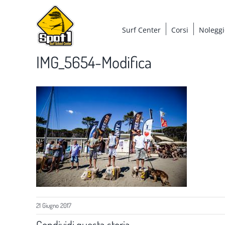
Salta
al
Surf Center
Corsi
Noleggi
contenuto
IMG_5654-Modifica
21 Giugno 2017
Condividi questa storia,