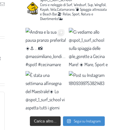
ng
Email
Corsi e noleggio di Surf, Windsurf, Sup, WingFoil,
Kayak, Vela,Catamarano.💣
Spiaggia attrezzata
e Beach Bar.🏖️
Relax, Sport, Natura e
Divertimento!🐳
g
Segui su Instagram
Carica altro...