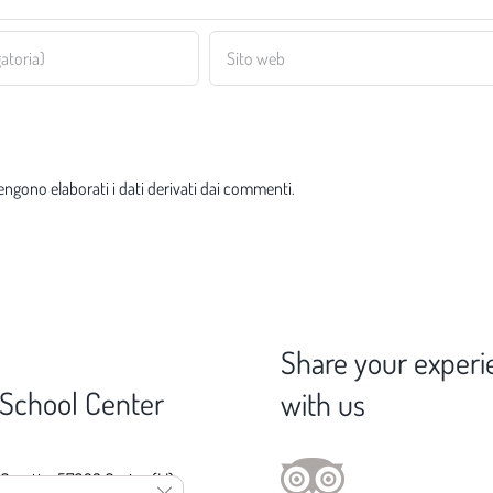
ngono elaborati i dati derivati dai commenti
.
Share your experi
 School Center
with us
 Gorette, 57023 Cecina (LI)
Close GDPR Cookie Banner