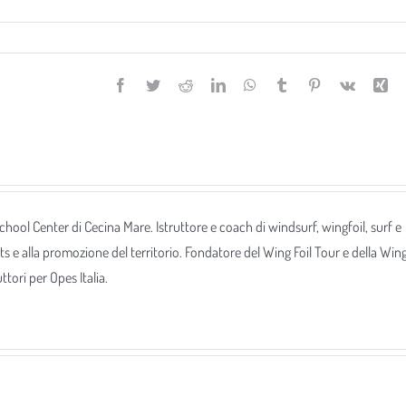
Facebook
Twitter
Reddit
LinkedIn
WhatsApp
Tumblr
Pinterest
Vk
Xi
 School Center di Cecina Mare. Istruttore e coach di windsurf, wingfoil, surf e
ts e alla promozione del territorio. Fondatore del Wing Foil Tour e della Win
tori per Opes Italia.