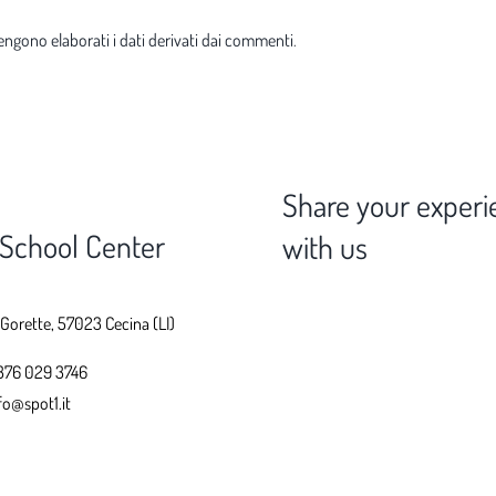
ngono elaborati i dati derivati dai commenti
.
Share your experi
 School Center
with us
 Gorette, 57023 Cecina (LI)
376 029 3746
fo@spot1.it