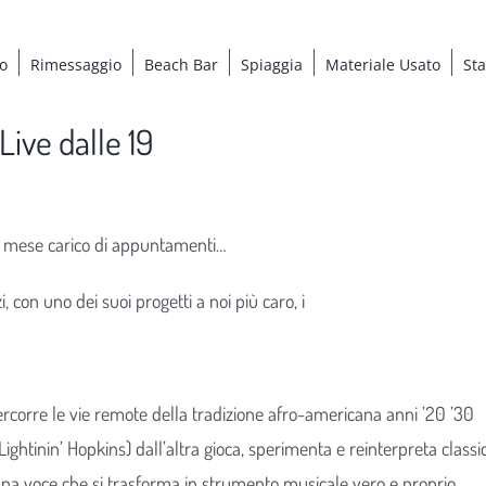
o
Rimessaggio
Beach Bar
Spiaggia
Materiale Usato
St
Live dalle 19
n mese carico di appuntamenti…
 con uno dei suoi progetti a noi più caro, i
ercorre le vie remote della tradizione afro-americana anni ’20 ’30
htinin’ Hopkins) dall’altra gioca, sperimenta e reinterpreta classic
d una voce che si trasforma in strumento musicale vero e proprio.