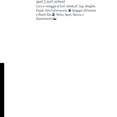
spot_1_surf_school
Corsi e noleggio di Surf, Windsurf, Sup, WingFoil,
Kayak, Vela,Catamarano.💣
Spiaggia attrezzata
e Beach Bar.🏖️
Relax, Sport, Natura e
Divertimento!🐳