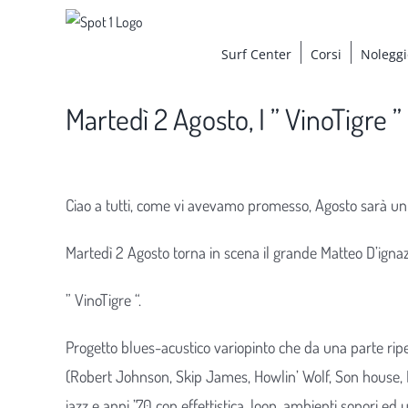
Salta
al
Surf Center
Corsi
Noleggi
contenuto
Martedì 2 Agosto, I ” VinoTigre ” 
Ingrandisci
immagine
Ciao a tutti, come vi avevamo promesso, Agosto sarà u
Martedì 2 Agosto torna in scena il grande Matteo D’ignazi,
” VinoTigre “.
Progetto blues-acustico variopinto che da una parte rip
(Robert Johnson, Skip James, Howlin’ Wolf, Son house, Lig
jazz e anni ’70 con effettistica, loop, ambienti sonori e