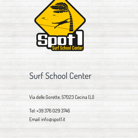
Surf School Center
Via delle Gorette, 57023 Cecina (LI)
Tel:
+39 376 029 3746
Email:
info@spot1.it