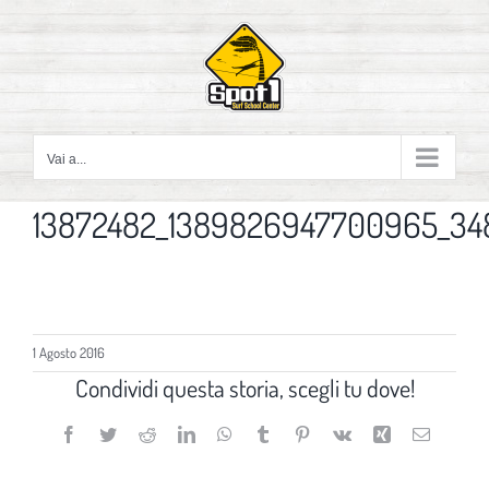
Salta
al
contenuto
Vai a...
13872482_1389826947700965_348
1 Agosto 2016
Condividi questa storia, scegli tu dove!
Facebook
Twitter
Reddit
LinkedIn
WhatsApp
Tumblr
Pinterest
Vk
Xing
Email