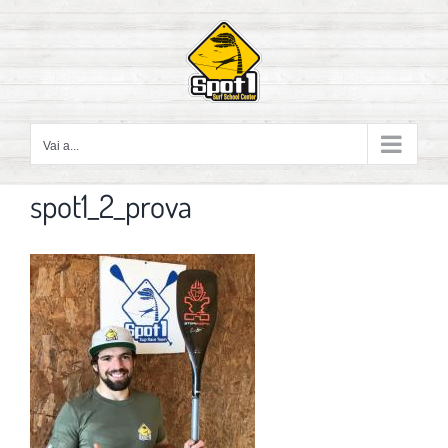
Salta
al
contenuto
Vai a...
spot1_2_prova