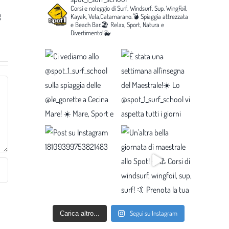
Corsi e noleggio di Surf, Windsurf, Sup, WingFoil,
g
Kayak, Vela,Catamarano.💣
Spiaggia attrezzata
e Beach Bar.🏖️
Relax, Sport, Natura e
Divertimento!🐳
Segui su Instagram
Carica altro...