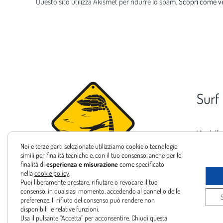
Questo sito utilizza Akismet per ridurre lo spam.
Scopri come ve
Surf
Via delle
Noi e terze parti selezionate utilizziamo cookie o tecnologie
Tel:
+39 
simili per finalità tecniche e, con il tuo consenso, anche per le
finalità di
esperienza e misurazione
come specificato
Email:
in
nella
cookie policy
.
Puoi liberamente prestare, rifiutare o revocare il tuo
consenso, in qualsiasi momento, accedendo al pannello delle
preferenze. Il rifiuto del consenso può rendere non
disponibili le relative funzioni.
Usa il pulsante “Accetta” per acconsentire. Chiudi questa