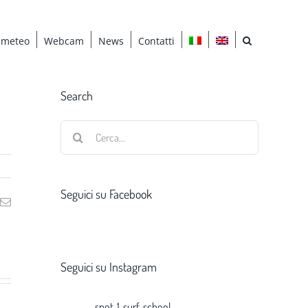
 meteo
Webcam
News
Contatti
Search
Cerca
per:
Seguici su Facebook
ng
Email
Seguici su Instagram
spot_1_surf_school