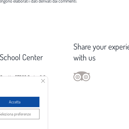
ngono elaborati i dati derivati dai commenti
.
Share your experi
 School Center
with us
 Gorette, 57023 Cecina (LI)
Close GDPR Cookie Banner
376 029 3746
fo@spot1.it
Accetta
Seleziona preferenze