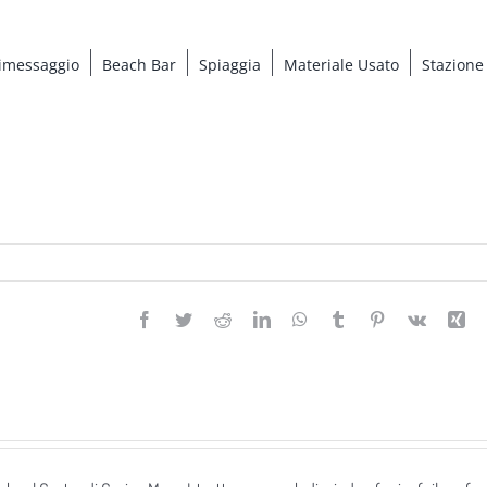
imessaggio
Beach Bar
Spiaggia
Materiale Usato
Stazione
Facebook
Twitter
Reddit
LinkedIn
WhatsApp
Tumblr
Pinterest
Vk
Xi