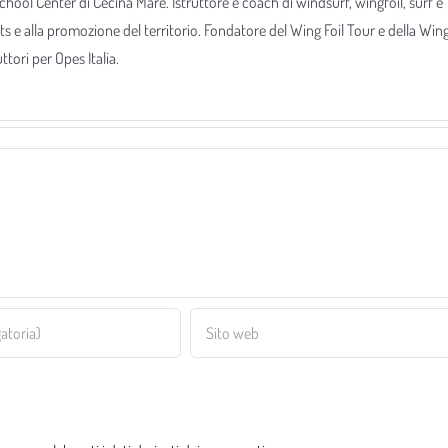
 School Center di Cecina Mare. Istruttore e coach di windsurf, wingfoil, surf e
ts e alla promozione del territorio. Fondatore del Wing Foil Tour e della Win
tori per Opes Italia.