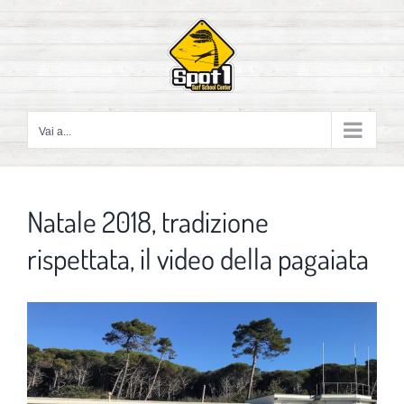
Salta
al
contenuto
Vai a...
Natale 2018, tradizione
rispettata, il video della pagaiata
Ingrandisci
immagine