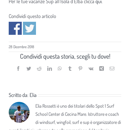
Per le tue vacanze Sup all’Isola d’Elba clicca
qui
.
Condividi questo articolo
28 Dicembre 2018
Condividi questa storia, scegli tu dove!
Facebook
Twitter
Reddit
LinkedIn
WhatsApp
Tumblr
Pinterest
Vk
Xing
Email
Scritto da:
Elia
Elia Rossetti è uno dei titolari dello Spot 1 Surf
School Center di Cecina Mare. Istruttore e coach
di windsurf, wingfoil, surf e sup è organizzatore di