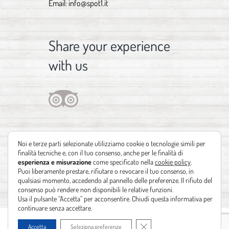
Email:
info@spot1.it
Share your experience
with us
Noi e terze parti selezionate utilizziamo cookie o tecnologie simili per
finalità tecniche e, con il tuo consenso, anche per le finalità di
esperienza e misurazione
come specificato nella
cookie policy
.
Puoi liberamente prestare, rifiutare o revocare il tuo consenso, in
qualsiasi momento, accedendo al pannello delle preferenze. Il rifiuto del
consenso può rendere non disponibili le relative funzioni.
Usa il pulsante “Accetta” per acconsentire. Chiudi questa informativa per
continuare senza accettare.
Copyright 2012 - 2021 | Design by
Identità Creative
| Powered by
Realizzazione
Close GDPR Cookie Banner
Accetta
Seleziona preferenze