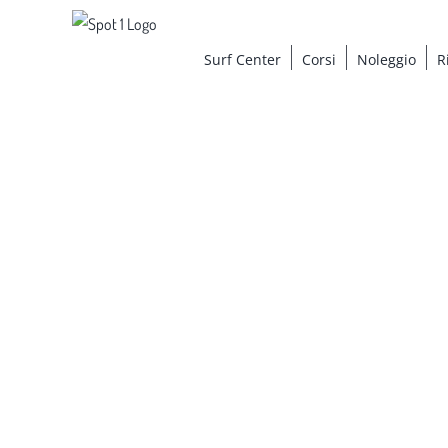
Salta
al
Surf Center
Corsi
Noleggio
R
contenuto