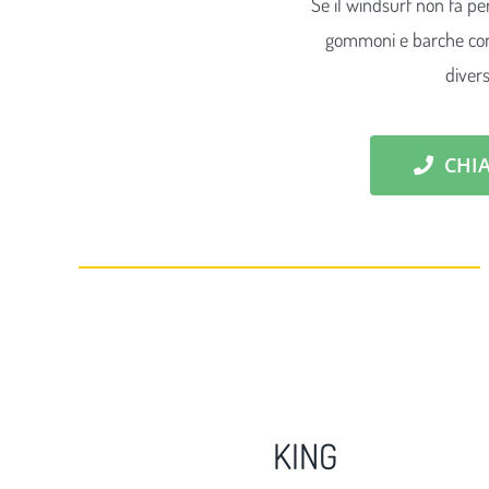
Se il windsurf non fa per
gommoni e barche con 
divers
CHI
KING