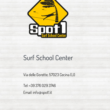
Surf School Center
Via delle Gorette, 57023 Cecina (LI)
Tel:
+39 376 029 3746
Email:
info@spot1.it