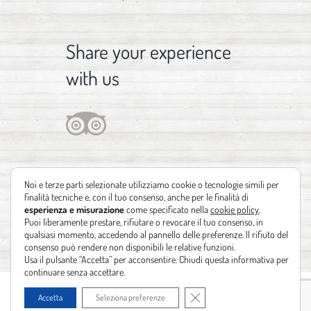
Share your experience
with us
Noi e terze parti selezionate utilizziamo cookie o tecnologie simili per
finalità tecniche e, con il tuo consenso, anche per le finalità di
esperienza e misurazione
come specificato nella
cookie policy
.
Puoi liberamente prestare, rifiutare o revocare il tuo consenso, in
qualsiasi momento, accedendo al pannello delle preferenze. Il rifiuto del
consenso può rendere non disponibili le relative funzioni.
Usa il pulsante “Accetta” per acconsentire. Chiudi questa informativa per
continuare senza accettare.
Copyright 2012 - 2021 | Design by
Identità Creative
| Powered by
Realizzazione
Close GDPR Cookie Banner
Accetta
Seleziona preferenze
siti web Leonardo Barni