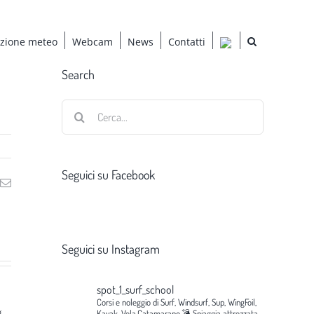
azione meteo
Webcam
News
Contatti
Search
Cerca
per:
Seguici su Facebook
ng
Email
Seguici su Instagram
spot_1_surf_school
Corsi e noleggio di Surf, Windsurf, Sup, WingFoil,
g
Kayak, Vela,Catamarano.💣
Spiaggia attrezzata