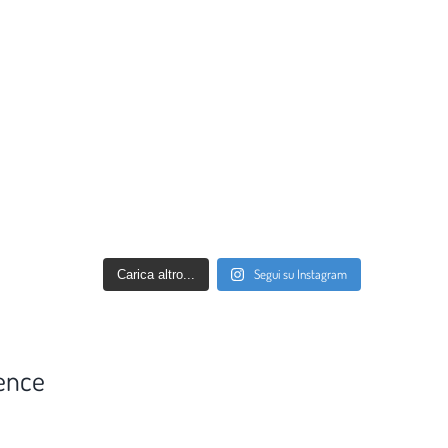
Segui su Instagram
Carica altro...
ence