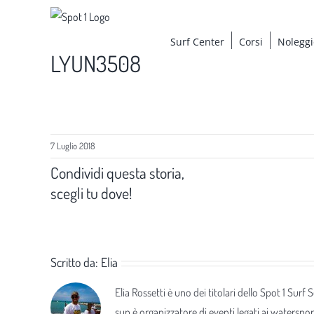
Salta
al
Surf Center
Corsi
Noleggi
contenuto
LYUN3508
7 Luglio 2018
Condividi questa storia,
scegli tu dove!
Scritto da:
Elia
Elia Rossetti è uno dei titolari dello Spot 1 Surf
sup è organizzatore di eventi legati ai waterspor