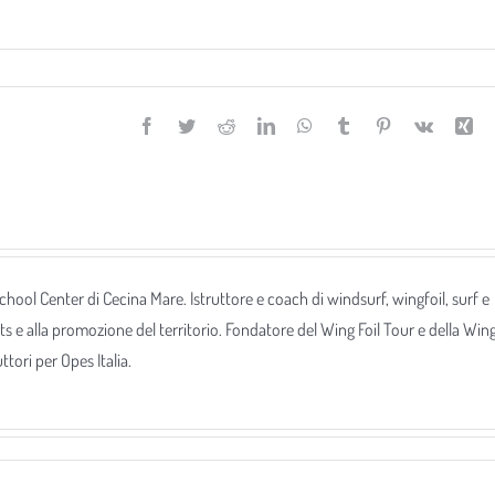
Facebook
Twitter
Reddit
LinkedIn
WhatsApp
Tumblr
Pinterest
Vk
Xi
 School Center di Cecina Mare. Istruttore e coach di windsurf, wingfoil, surf e
ts e alla promozione del territorio. Fondatore del Wing Foil Tour e della Win
tori per Opes Italia.