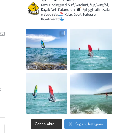
Corsi e noleggio di Surf, Windsurf, Sup, WingFoil,
Kayak, Vela,Catamarano.
Spiaggia attrezzata
e Beach Bar.
Relax, Sport, Natura e
Divertimento!
ng
Email
g
Segui su Instagram
Carica altro...