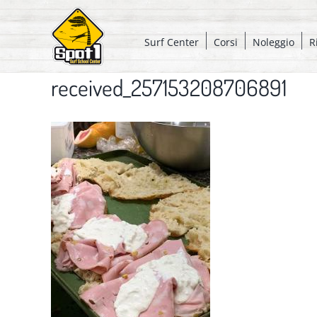
Salta
al
Surf Center
Corsi
Noleggio
R
contenuto
received_257153208706891